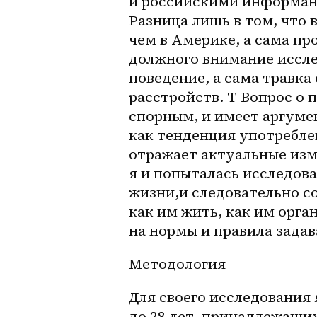
и российскими информант
Разница лишь в том, что 
чем в Америке, а сама пр
должного внимание иссле
поведение, а сама травка
расстройств. Т Вопрос о 
спорным, и имеет аргумен
как тенденция употреблен
отражает актуальные изм
я и попыталась исследова
жизни,и следовательно со
как им жить, как им орга
на нормы и правила зада
Методология
Для своего исследования 
до 28 лет, принадлежащих