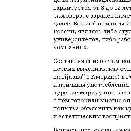
варьируется от 3 до 12 л
разговора, с заранее нам
далее. Все информанты х
России, являясь либо сту
университетов, либо раб
компаниях.
Составляя список тем-воп
первых выяснить, как сущ
marijuana” в Америке) в 
и причины употребления. 
курение марихуаны частич
о чем говорили многие о
попытка объяснить как ку
и эстетическим восприят
Вопросы исследования к