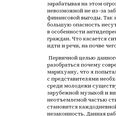
зарабатывая на этом огро
невозможной не 
из–за
 за
финансовой выгоды. Так ж
большую опасность несут
в особенности антидепре
граждан. Что касается си
идти и речи, на почве чег
 Первичной целью данного исследования является попытка 
разобраться почему совр
марихуану, что я попытал
с представителями необхо
среди молодежи существу
зарубежной музыкой и вид
неотъемлемой частью сти
становится каждодневной
незаконность. Данная раб