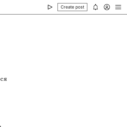
Create post
ся 
 