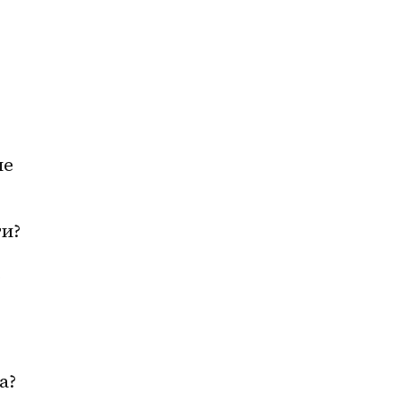
е 
ти?
 
а? 