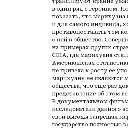
транслируют крайне ужас
в один ряд с героином. Но
показать, что марихуана в
и для самого индивида, хо
противопоставить тем ко
о ней в общество. Совер
на примерах других стран
США, где марихуана стала
Американская статистика
не привела к росту ее уп
марихуану не являются 
общества, что еще раз до
представление об этом ве
В документальном фильме 
исследователи данного во
свои выгоды запрещая ма
государство полностью к