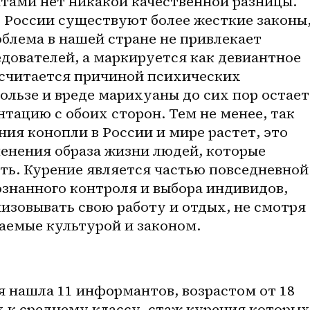
ами нет никакой качественной разницы. 
в России существуют более жесткие законы,
облема в нашей стране не привлекает 
дователей, а маркируется как девиантное 
 считается причиной психических 
пользе и вреде марихуаны до сих пор остает
тацию с обоих сторон. Тем не менее, так 
ия конопли в России и мире растет, это 
енения образа жизни людей, которые 
ть. Курение является частью повседневной 
знанного контроля и выбора индивидов, 
низовывать свою работу и отдых, не смотря 
ваемые культурой и законом.
я нашла 11 информантов, возрастом от 18 
 к среднему классу, стаж курения которых 