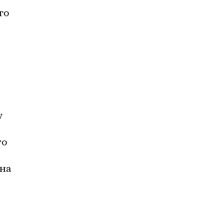
о 
 
о 
на 