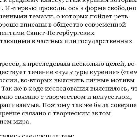
ет. Интервью проводилось в форме свободног
еченными темами, о которых пойдет речь 
орошо вписаны в общество современной 
дентами Санкт-Петербургских 
отающими в частных или государственных 
росов, я преследовала несколько целей, во-
ествует течение «культуры курения» («new
России, во-вторых выяснить личные мотивы 
Так же в ходе исследования выяснилось, чт
но связано с творчеством и искусством, 
прашиваемые. Поэтому так же была соверше
рение связано с творческим актом 
ием мира. 
асались следующих тем: