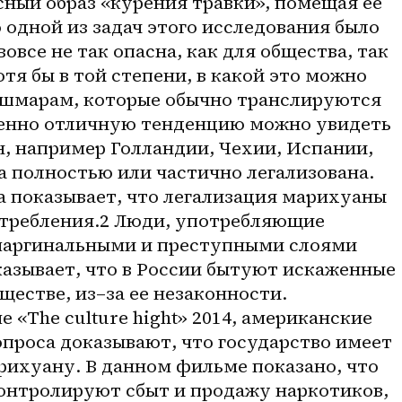
ный образ «курения травки», помещая ее 
 одной из задач этого исследования было 
овсе не так опасна, как для общества, так 
тя бы в той степени, в какой это можно 
шмарам, которые обычно транслируются 
шенно отличную тенденцию можно увидеть 
, например Голландии, Чехии, Испании, 
 полностью или частично легализована. 
 показывает, что легализация марихуаны 
отребления.2 Люди, употребляющие 
маргинальными и преступными слоями 
казывает, что в России бытуют искаженные 
ществе, 
из–за
 ее незаконности. 
«The culture hight» 2014, американские 
проса доказывают, что государство имеет 
рихуану. В данном фильме показано, что 
онтролируют сбыт и продажу наркотиков, 