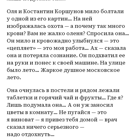
Оля и Костантин Коршунов мило болтали 
у одной из его картин… На ней 
изображалась охота — а почему так много 
крови? Вам не жалко оленя? Спросила она… 
Он мило и кровожадно улыбнулся — это 
«цепляет» — это моя работа… Ах — сказала 
она и потеряла сознание. Он подхватил ее 
на руки и понес к своей машине. На улице 
было лето… Жаркое душное московское 
лето. 
Она очнулась в постели и рядом лежали 
таблетки и горячий чай и фрукты… Где я? 
Лишь подумала она… А он уж заносил 
цветы в комнату… Не пугайся — это 
я виноват — я привез тебя домой — врач 
сказал ничего серьезного — 
надо отдохнуть… 