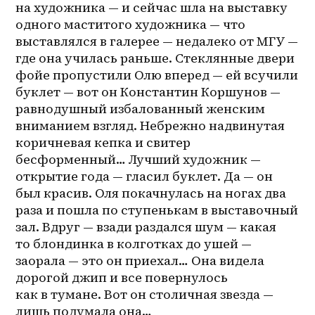
на художника — и сейчас шла на выставку 
одного маститого художника — что 
выставлялся в галерее — недалеко от МГУ — 
где она училась раньше. Стеклянные двери 
фойе пропустили Олю вперед — ей всучили 
буклет — вот он Константин Коршунов — 
равнодушный избалованный женским 
вниманием взгляд. Небрежно надвинутая 
коричневая кепка и свитер 
бесформенный… Лучший художник — 
открытие года — гласил буклет. Да — он 
был красив. Оля покачнулась на ногах два 
раза и пошла по ступенькам в выставочный 
зал. Вдруг — взади раздался шум — какая 
то блондинка в колготках до ушей — 
заорала — это он приехал… Она видела 
дорогой джип и все повернулось 
как в тумане. Вот он столичная звезда — 
лишь подумала она… 