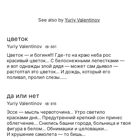
See also by
Yuriy Valentinov
цветок
Yuriy Valentinov
861
Цветок — и богиня!!! Где-то на краю неба рос
красивый цветок… С белоснежными лепестками —
и вот однажды злой дядя — может сам дьявол —
растоптал это цветок… И дождь, который его
поливал, пролил слезы…...
да или нет
Yuriy Valentinov
816
Эссе — мысль червоточина… Утро светило
красками дня… Предутренний крепкий сон принес
облегчение… Снились башни города, больница и твоя
фигура в белом… Обнимашки и целовашки…
И крушение самолета — то бишь...