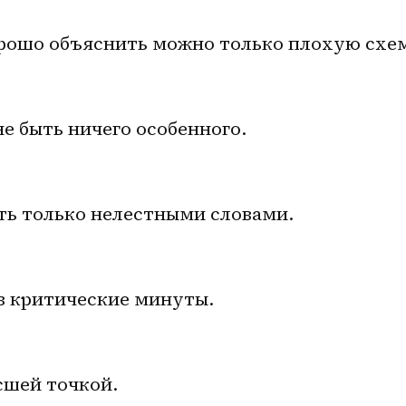
рошо объяснить можно только плохую схе
е быть ничего особенного.
ть только нелестными словами.
в критические минуты.
сшей точкой.