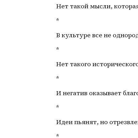
Нет такой мысли, котора
*
В культуре все не одноро
*
Нет такого историческог
*
И негатив оказывает благ
*
Идеи пьянят, но отрезвл
*