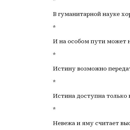
*
В гуманитарной науке хо
*
И на особом пути может н
*
Истину возможно переда
*
Истина доступна только 
*
Невежа и яму считает вы