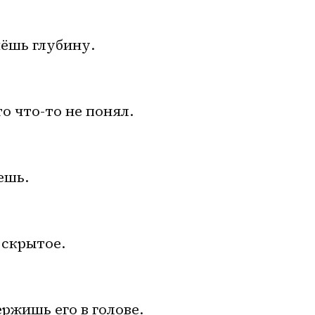
мёшь глубину.
о что-то не понял.
ешь.
 скрытое.
ержишь его в голове.