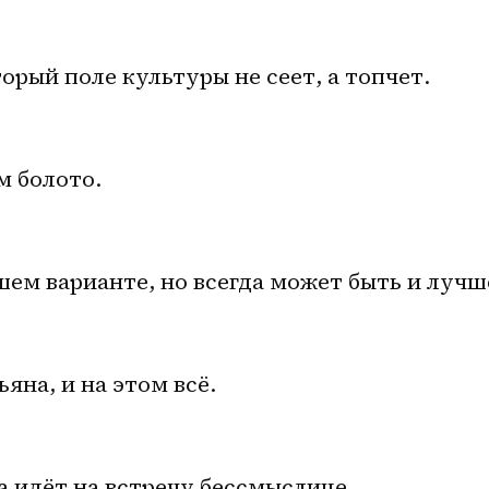
торый поле культуры не сеет, а топчет.
м болото.
шем варианте, но всегда может быть и лучш
яна, и на этом всё.
а идёт на встречу бессмыслице.