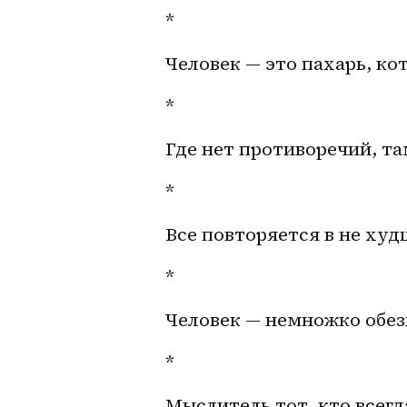
*
Человек — это пахарь, ко
*
Где нет противоречий, та
*
Все повторяется в не худ
*
Человек — немножко обезь
*
Мыслитель тот, кто всегд