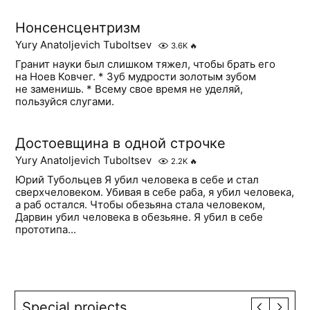
Нонсенсцентризм
Yury Anatoljevich Tuboltsev
3.6K
🔥
Гранит науки был слишком тяжел, чтобы брать его
на Ноев Ковчег. * Зуб мудрости золотым зубом
не заменишь. * Всему свое время не уделяй,
пользуйся слугами.
Достоевщина в одной строчке
Yury Anatoljevich Tuboltsev
2.2K
🔥
Юрий Тубольцев Я убил человека в себе и стал
сверхчеловеком. Убивая в себе раба, я убил человека,
а раб остался. Чтобы обезьяна стала человеком,
Дарвин убил человека в обезьяне. Я убил в себе
прототипа...
Special projects