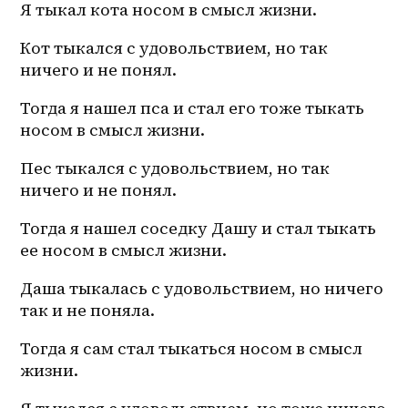
Я тыкал кота носом в смысл жизни.
Кот тыкался с удовольствием, но так 
ничего и не понял.
Тогда я нашел пса и стал его тоже тыкать 
носом в смысл жизни.
Пес тыкался с удовольствием, но так 
ничего и не понял.
Тогда я нашел соседку Дашу и стал тыкать 
ее носом в смысл жизни.
Даша тыкалась с удовольствием, но ничего 
так и не поняла.
Тогда я сам стал тыкаться носом в смысл 
жизни.