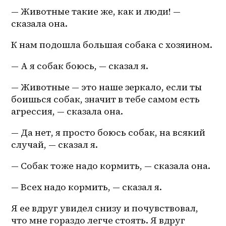
— Животные такие же, как и люди! — 
сказала она.
К нам подошла большая собака с хозяином.
— А я собак боюсь, — сказал я.
— Животные — это наше зеркало, если ты 
боишься собак, значит в тебе самом есть 
агрессия, — сказала она.
— Да нет, я просто боюсь собак, на всякий 
случай, — сказал я.
— Собак тоже надо кормить, — сказала она.
— Всех надо кормить, — сказал я.
Я ее вдруг увидел снизу и почувствовал, 
что мне гораздо легче стоять. Я вдруг 