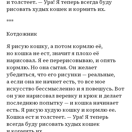
и толстеет. — Ура! Я теперь всегда буду 
рисовать худых кошек и кормить их. 
***
Котдожник
Я рисую кошку, а потом кормлю её, 
но кошка не ест, значит я плохо её 
нарисовал. Я ее перерисовываю, и опять 
кормлю. Но она сытая. Он желает 
убедиться, что его рисунки — реальные, 
а если она не начнет есть, то все мое 
искусство бессмысленно и я повешусь. Вот 
он уже нарисовал веревку и крюк и делает 
последнюю попытку — и кошка начинает 
есть. Я рисую худую кошку и кормлю ее. 
Кошка ест и толстеет. — Ура! Я теперь 
всегда буду рисовать худых кошек 
и кормить их. 