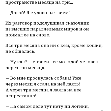
пространстве месяца на три…
— Давай! Я с удовольствием!
Их разговор подслушивал сказочник 
из высших параллельных миров и он 
поймал ее на слове.
Все три месяца она ни с кем, кроме кошки, 
не общалась.
— Ну как? — спросил ее молодой человек 
через три месяца.
— Во мне проснулась собака! Уже 
через месяц я стала на неё лаять! 
А через три месяца я лаяла на нее 
непрестанно!
— На самом деле тут нету ни логики, 