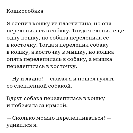
Кошкособака
Я слепил кошку из пластилина, но она 
перелепилась в собаку. Тогда я слепил еще 
одну кошку, но собака перелепила ее 
в косточку. Тогда я перелепил собаку 
в кошку, а косточку в мышку, но кошка 
опять перелепилась в собаку, а мышка 
перелепилась в косточку.
— Ну и ладно! — сказал я и пошел гулять 
со слепленной собакой.
Вдруг собака перелепилась в кошку 
и побежала за крысой.
— Сколько можно перелепливаться? — 
удивился я.