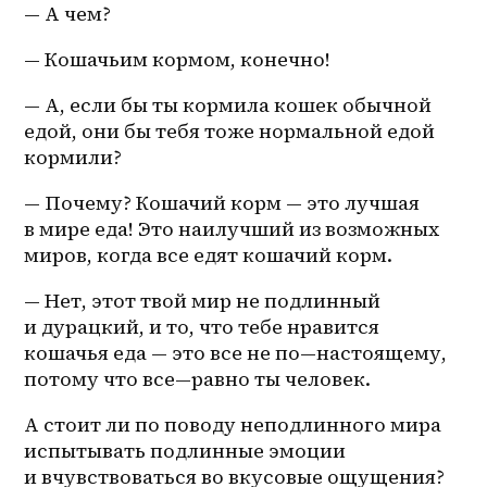
— А чем?
— Кошачьим кормом, конечно!
— А, если бы ты кормила кошек обычной 
едой, они бы тебя тоже нормальной едой 
кормили?
— Почему? Кошачий корм — это лучшая 
в мире еда! Это наилучший из возможных 
миров, когда все едят кошачий корм.
— Нет, этот твой мир не подлинный 
и дурацкий, и то, что тебе нравится 
кошачья еда — это все не по—настоящему, 
потому что все—равно ты человек.
А стоит ли по поводу неподлинного мира 
испытывать подлинные эмоции 
и вчувствоваться во вкусовые ощущения? 