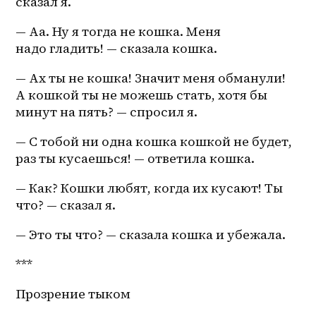
сказал я.
— Аа. Ну я тогда не кошка. Меня 
надо гладить! — сказала кошка.
— Ах ты не кошка! Значит меня обманули! 
А кошкой ты не можешь стать, хотя бы 
минут на пять? — спросил я.
— С тобой ни одна кошка кошкой не будет, 
раз ты кусаешься! — ответила кошка.
— Как? Кошки любят, когда их кусают! Ты 
что? — сказал я.
— Это ты что? — сказала кошка и убежала.
***
Прозрение тыком 