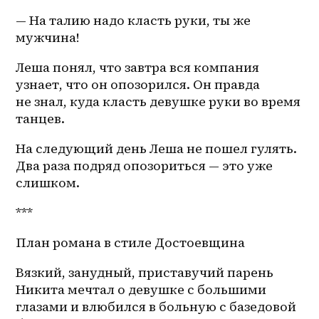
— На талию надо класть руки, ты же 
мужчина!
Леша понял, что завтра вся компания 
узнает, что он опозорился. Он правда 
не знал, куда класть девушке руки во время 
танцев.
На следующий день Леша не пошел гулять. 
Два раза подряд опозориться — это уже 
слишком.
***
План романа в стиле Достоевщина
Вязкий, занудный, приставучий парень 
Никита мечтал о девушке с большими 
глазами и влюбился в больную с базедовой 