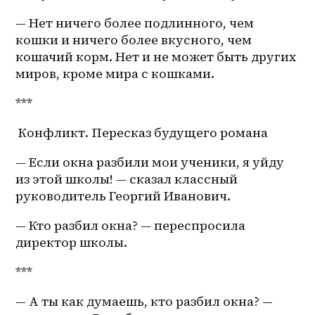
— Нет ничего более подлинного, чем 
кошки и ничего более вкусного, чем 
кошачий корм. Нет и не может быть других 
миров, кроме мира с кошками.
***
 Конфликт. Пересказ будущего романа 
— Если окна разбили мои ученики, я уйду 
из этой школы! — сказал классный 
руководитель Георгий Иванович.
— Кто разбил окна? — переспросила 
директор школы.
***
— А ты как думаешь, кто разбил окна? — 