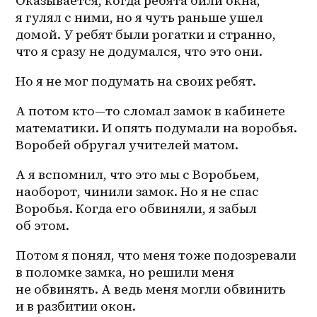
Оказывается, когда ребята били окна, 
я гулял с ними, но я чуть раньше ушел 
домой. У ребят были рогатки и странно, 
что я сразу не додумался, что это они.
Но я не мог подумать на своих ребят. 
А потом кто—то сломал замок в кабинете 
математики. И опять подумали на воробья. 
Воробей обругал учителей матом. 
А я вспомнил, что это мы с Воробьем, 
наоборот, чинили замок. Но я не спас 
Воробья. Когда его обвиняли, я забыл 
об этом.
Потом я понял, что меня тоже подозревали 
в поломке замка, но решили меня 
не обвинять. А ведь меня могли обвинить 
и в разбитии окон. 