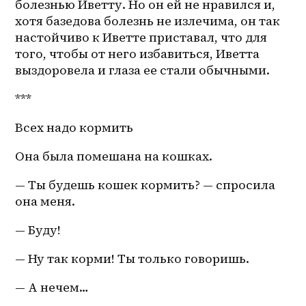
болезнью Иветту. Но он ей не нравился и, 
хотя базедова болезнь не излечима, он так 
настойчиво к Иветте приставал, что для 
того, чтобы от него избавиться, Иветта 
выздоровела и глаза ее стали обычными. 
***
Всех надо кормить 
Она была помешана на кошках.
— Ты будешь кошек кормить? — спросила 
она меня.
— Буду!
— Ну так корми! Ты только говоришь.
— А нечем…