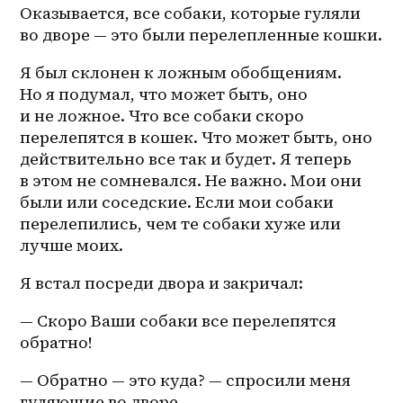
Оказывается, все собаки, которые гуляли 
во дворе — это были перелепленные кошки. 
Я был склонен к ложным обобщениям. 
Но я подумал, что может быть, оно 
и не ложное. Что все собаки скоро 
перелепятся в кошек. Что может быть, оно 
действительно все так и будет. Я теперь 
в этом не сомневался. Не важно. Мои они 
были или соседские. Если мои собаки 
перелепились, чем те собаки хуже или 
лучше моих.
Я встал посреди двора и закричал:
— Скоро Ваши собаки все перелепятся 
обратно! 
— Обратно — это куда? — спросили меня 
гуляющие во дворе.