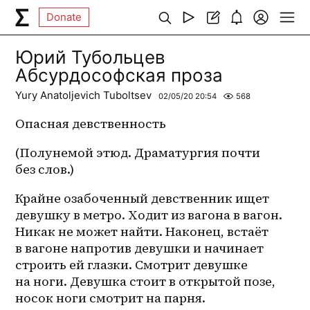
Donate
Юрий Тубольцев
Абсурдософская проза
Yury Anatoljevich Tuboltsev
02/05/20 20:54
568
Опасная девственность 
(Полунемой этюд. Драматургия почти 
без слов.) 
Крайне озабоченный девственник ищет 
девушку в метро. Ходит из вагона в вагон. 
Никак не может найти. Наконец, встаёт 
в вагоне напротив девушки и начинает 
строить ей глазки. Смотрит девушке 
на ноги. Девушка стоит в открытой позе, 
носок ноги смотрит на парня.