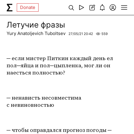
Donate
Летучие фразы
Yury Anatoljevich Tuboltsev
27/05/21 20:42
559
─ если мистер Питкин каждый день ел 
пол─яйца и пол─цыпленка, мог ли он 
наесться полностью? 
─ ненависть несовместима 
с невиновностью
─ чтобы оправдался прогноз погоды ─ 