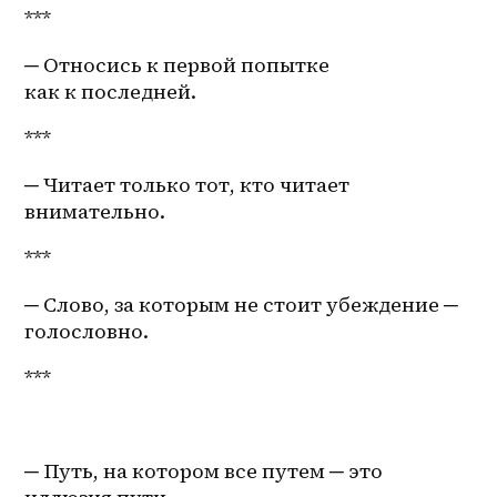
***
─ Относись к первой попытке 
как к последней.
***
─ Читает только тот, кто читает 
внимательно.
***
─ Слово, за которым не стоит убеждение ─ 
голословно.
***
─ Путь, на котором все путем ─ это 