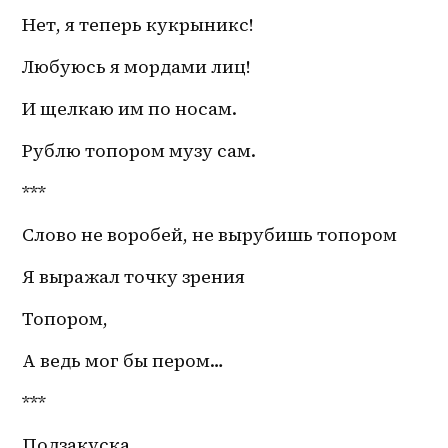
Нет, я теперь кукрыникс!
Любуюсь я мордами лиц! 
И щелкаю им по носам.
Рублю топором музу сам. 
***
Слово не воробей, не вырубишь топором 
Я выражал точку зрения
Топором,
А ведь мог бы пером…
***
Подзакуска