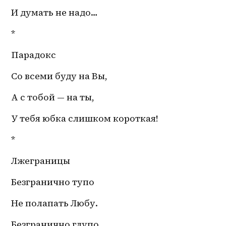
И думать не надо…
*
Парадокс 
Со всеми буду на Вы, 
А с тобой — на ты,
У тебя юбка слишком короткая!
* 
Лжеграницы
Безгранично тупо
Не полапать Любу.
Безгранично глупо