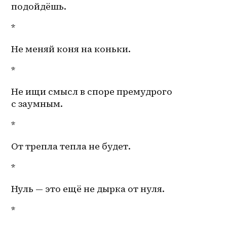
подойдёшь. 
*
Не меняй коня на коньки. 
*
Не ищи смысл в споре премудрого 
с заумным.
*
От трепла тепла не будет. 
*
Нуль — это ещё не дырка от нуля. 
*