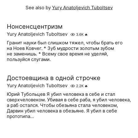
See also by
Yury Anatoljevich Tuboltsev
Нонсенсцентризм
Yury Anatoljevich Tuboltsev
3.6K
🔥
Гранит науки был слишком тяжел, чтобы брать его
на Ноев Ковчег. * Зуб мудрости золотым зубом
не заменишь. * Всему свое время не уделяй,
пользуйся слугами.
Достоевщина в одной строчке
Yury Anatoljevich Tuboltsev
2.2K
🔥
Юрий Тубольцев Я убил человека в себе и стал
сверхчеловеком. Убивая в себе раба, я убил человека,
а раб остался. Чтобы обезьяна стала человеком,
Дарвин убил человека в обезьяне. Я убил в себе
прототипа...