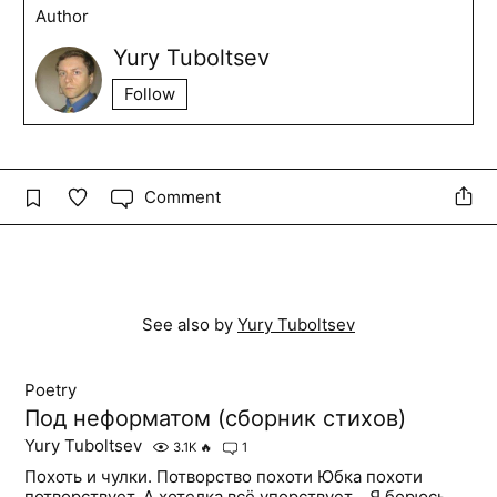
Author
Yury Tuboltsev
Follow
Comment
See also by
Yury Tuboltsev
Poetry
Под неформатом (сборник стихов)
Yury Tuboltsev
3.1K
🔥
1
Похоть и чулки. Потворство похоти Юбка похоти
потворствует, А хотелка всё упорствует… Я борюсь