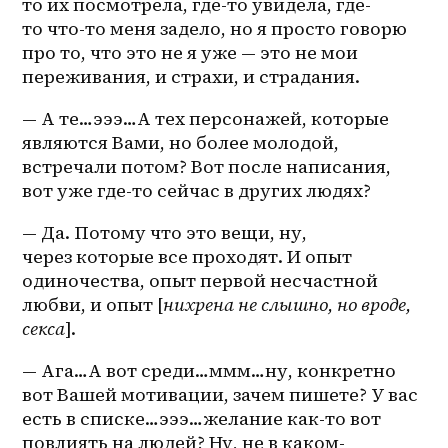
то
 их посмотрела, где-то увидела, где-
то 
что-то
 меня задело, но я просто говорю 
про то, что это не я уже — это не мои 
переживания, и страхи, и страдания.
— А те…эээ…А тех персонажей, которые 
являются Вами, но более молодой, 
встречали потом? Вот после написания, 
вот уже где-то сейчас в других людях?
— Да. Потому что это вещи, ну, 
через которые все проходят. И опыт 
одиночества, опыт первой несчастной 
любви, и опыт [
нихрена не слышно, но вроде, 
секса
].
— Ага…А вот среди…ммм…ну, конкретно 
вот Вашей мотивации, зачем пишете? У вас 
есть в списке…эээ…желание как-то вот 
повлиять на людей? Ну, не в 
каком-