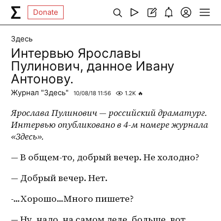
Donate
Здесь
Интервью Ярославы
Пулинович, данное Ивану
Антонову.
Журнал "Здесь"
10/08/18 11:56
1.2K
🔥
Ярослава Пулинович — российский драматург. 
Интервью опубликовано в 4-м номере журнала 
«Здесь». 
— В 
общем-то
, добрый вечер. Не холодно?
— Добрый вечер. Нет.
-…Хорошо…Много пишете?
— Ну, надо, на самом деле, больше, вот…