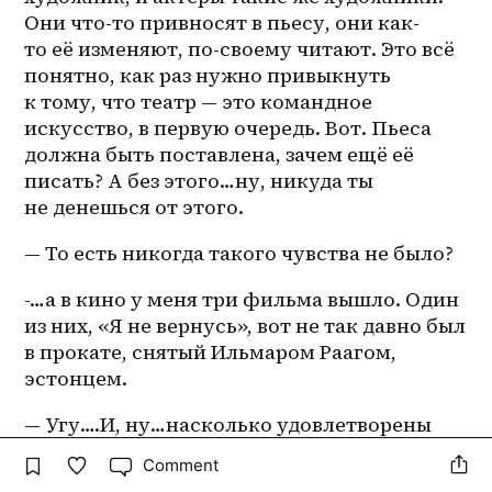
Они что-то привносят в пьесу, они как-
то её изменяют, по-своему читают. Это всё 
понятно, как раз нужно привыкнуть 
к тому, что театр — это командное 
искусство, в первую очередь. Вот. Пьеса 
должна быть поставлена, зачем ещё её 
писать? А без этого…ну, никуда ты 
не денешься от этого.
— То есть никогда такого чувства не было?
-…а в кино у меня три фильма вышло. Один 
из них, «Я не вернусь», вот не так давно был 
в прокате, снятый Ильмаром Раагом, 
эстонцем.
— Угу….И, ну…насколько удовлетворены 
всеми экранизациями? Было такое…чтобы 
Comment
вот…хотелось, чтобы было по-другому 