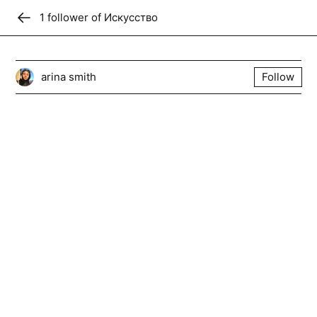
1
follower
Donate
of
Искусство
Искусство
arina smith
Follow
Follow