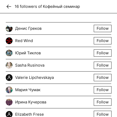
16
Donate
follower
s
of
Кофейный семинар
Кофейный семинар
Денис Греков
Follow
Кофейный семинар представляет собой
серию неформальных научных встреч
Red Wind
Follow
(в среднем раз в три недели), не
аффилированных ни с каким конкретно
Юрий Тиклов
Follow
университетом и организуемых с целью
Sasha Rusinova
Follow
совместного обсуждения нескольких
пересекающихся тематических линий:
Valerie Lipchevskaya
Follow
проблем воображения, понимания и
прагматики речи. Организаторы –
Мария Чумак
Follow
Николай Поселягин, Петр Сафронов,
Татьяна Венедиктова
Ирина Кучерова
Follow
Follow
+
13
Elizabeth Frese
Follow