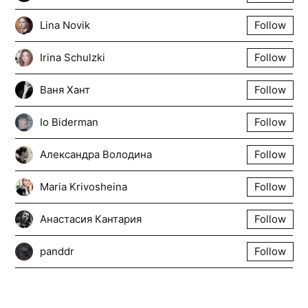
Lina Novik
Follow
Irina Schulzki
Follow
Ваня Хант
Follow
Io Biderman
Follow
Александра Володина
Follow
Maria Krivosheina
Follow
Анастасия Кантария
Follow
panddr
Follow