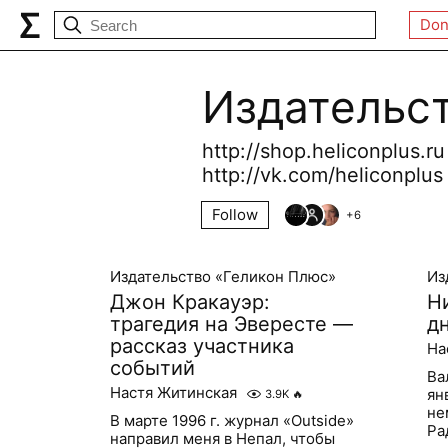
Don
Издательс
http://shop.heliconplus.r
http://vk.com/heliconplus
Follow
+
6
Издательство «Геликон Плюс»
Из
Джон Кракауэр:
Н
трагедия на Эвересте —
д
рассказ участника
На
событий
Ва
Настя Житинская
ян
3.9K
🔥
не
В марте 1996 г. журнал «Outside»
Ра
направил меня в Непал, чтобы