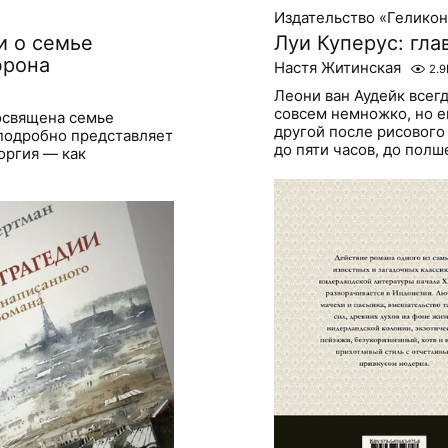
Издательство «Гелико
и о семье
Луи Куперус: гла
фрона
Настя Житинская
2.9
Леони ван Аудейк всег
совсем немножко, но е
освящена семье
другой после рисового
подробно представляет
до пяти часов, до полш
оргия — как