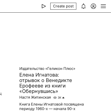
Create post
Издательство «Геликон Плюс»
Елена Игнатова:
отрывок о Венедикте
Ерофееве из книги
«Обернувшись»
ц
Настя Житинская
3K
🔥
Книга Елены Игнатовой посвящена
периоду 1960-х — начала 90-х