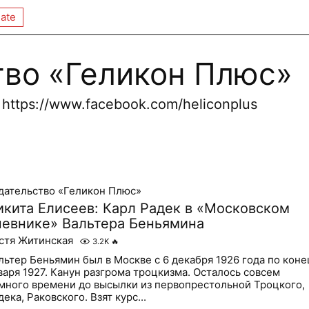
ate
тво «Геликон Плюс»
u https://www.facebook.com/heliconplus
дательство «Геликон Плюс»
икита Елисеев: Карл Радек в «Московском
невнике» Вальтера Беньямина
стя Житинская
3.2K
🔥
льтер Беньямин был в Москве с 6 декабря 1926 года по коне
варя 1927. Канун разгрома троцкизма. Осталось совсем
много времени до высылки из первопрестольной Троцкого,
дека, Раковского. Взят курс...