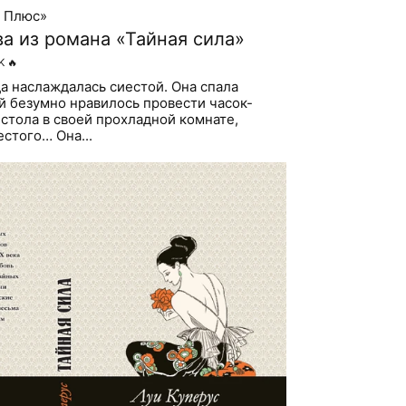
н Плюс»
ва из романа «Тайная сила»
K
🔥
да наслаждалась сиестой. Она спала
й безумно нравилось провести часок-
 стола в своей прохладной комнате,
естого… Она...