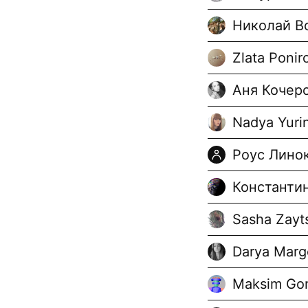
Николай В
Zlata Ponir
Аня Кочер
Nadya Yuri
Роус Лино
Константи
Sasha Zayt
Darya Marg
Maksim Go