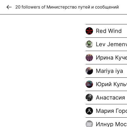
20
follower
s
of
Министерство путей и сообщений
Don
Министерс
Red Wind
сообщений
Lev Jemen
Коммуникативный образ
Ирина Куч
политологии и права РГ
прагматиках современн
Mariya iya
технологиях использова
обществе.
Юрий Куль
Follow
+
17
Анастасия
Мария Гор
Илнур Мос