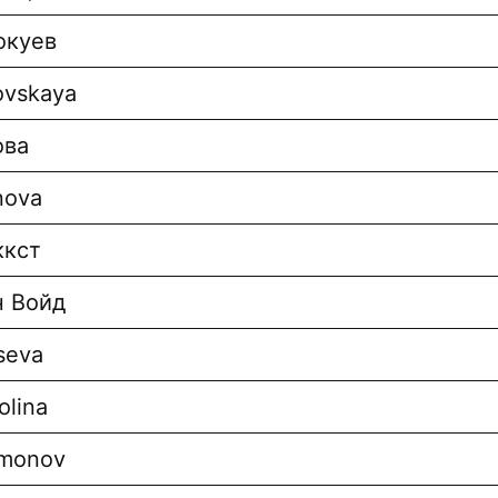
окуев
ovskaya
ова
nova
ккст
н Войд
seva
olina
monov