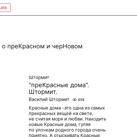
ate
 о преКрасном и черНовом
Штормит
"преКрасные дома".
Штормит.
Василий Штормит
898
Красные дома -это одна из самых
прекрасных вещей на свете,
не считая моря и любви. Находить
новые Красные дома, гуляя
по улочкам родного города очень
приятно. А отыскивать Красные