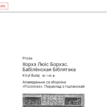
ate
Prose
Хорхэ Люіс Борхэс.
Бабілёнская Біблятэка
Kirył Bułaj
1.4K
🔥
Апавяданьне са зборніка
«Ficciones». Пераклад з гішпанскай