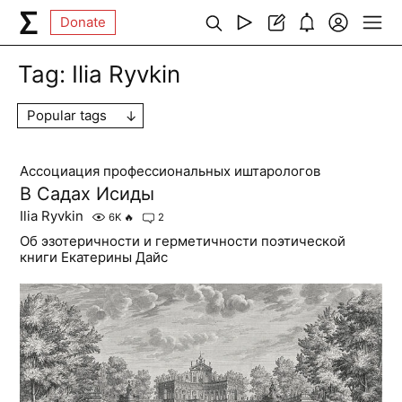
Donate
Tag:
Ilia Ryvkin
Popular tags
Ассоциация профессиональных иштарологов
В Садах Исиды
Ilia Ryvkin
6K
🔥
2
Об эзотеричности и герметичности поэтической
книги Екатерины Дайс