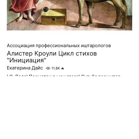
Ассоциация профессиональных иштарологов
Алистер Кроули Цикл стихов
"Инициация"
Екатерина Дайс
11.8K
🔥
I О, Лола! Посмотри в мои глаза! Судьба вершится
рядом, расскажи, Что лоб Плутона загорел из–за