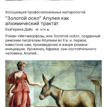
Ассоциация профессиональных иштарологов
"Золотой осел" Апулея как
алхимический трактат
Екатерина Дайс
14.1K
🔥
Роман «Метаморфозы, или Золотой осёл», созданный
римским писателем Апулеем во II в. н. первое,
известное нам, произведение в жанре романа-
инициации. Уроженец Африки, сын состоятельного
человека, Апулей...