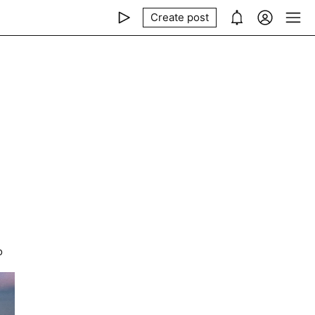
Create post
й
о