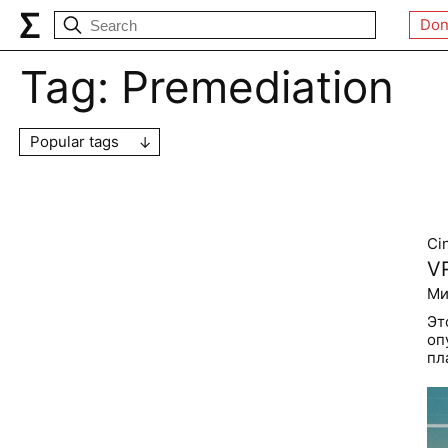
Don
Tag:
Premediation
Popular tags
Ci
V
Ми
Эт
оп
пл