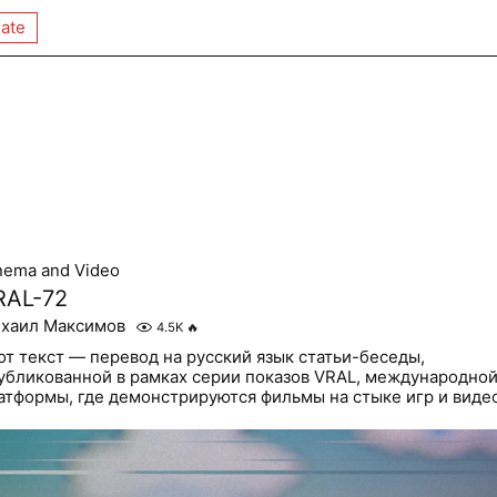
ate
nema and Video
RAL-72
хаил Максимов
4.5K
🔥
от текст — перевод на русский язык статьи-беседы,
убликованной в рамках серии показов VRAL, международно
атформы, где демонстрируются фильмы на стыке игр и виде