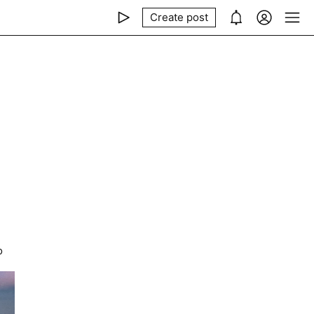
Create post
й
о