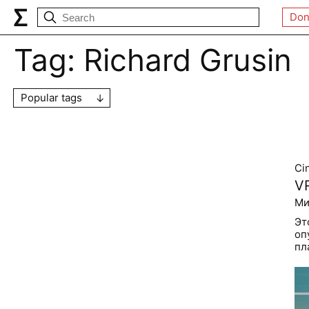
Don
Tag:
Richard Grusin
Popular tags
Ci
V
Ми
Эт
оп
пл