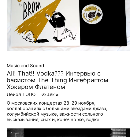
Music and Sound
All! That!! Vodka??? Интервью с
басистом The Thing Ингебригтом
Хокером Флатеном
Лейбл ТОПОТ
4.5K
🔥
О московских концертах 28–29 ноября,
коллаборациях с большими звездами джаза,
колумбийской музыке, важности сольного
высказывания, снах и, конечно же, водке