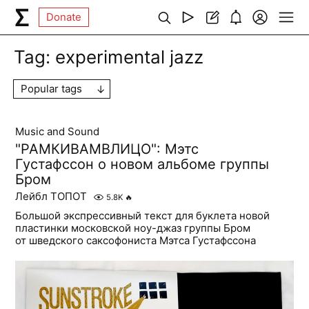
Donate
Tag:
experimental jazz
Popular tags
Music and Sound
"РАМКИВАМВЛИЦО": Мэтс
Густафссон о новом альбоме группы
Бром
Лейбл ТОПОТ
5.8K
🔥
Большой экспрессивный текст для буклета новой
пластинки московской ноу-джаз группы Бром
от шведского саксофониста Мэтса Густафссона