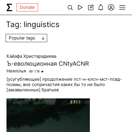
Donate
Tag:
linguistics
Popular tags
Кайафа Христарадиева
Ъ-еволюционная CNtyACNR
Неялілья
1.1K
🔥
[усугубляющее] продолжение пст-н-клсч-мст-псвд-
поэмы, вне сопричастия каких бы то ни было
[закавыченных] братьев