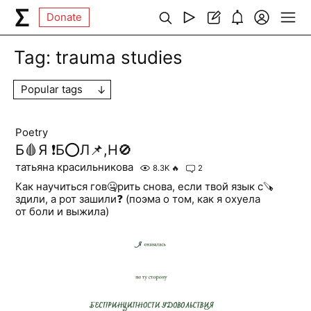
Donate
Tag:
trauma studies
Popular tags
Poetry
Б🩸Я ❗️Б⭕️Л📌,Н🚫
татьяна красильникова
8.3K
🔥
2
Как научиться гов🤐рить снова, если твой язык с🪚
здили, а рот зашили❓ (поэма о том, как я охуела
от боли и выжила)