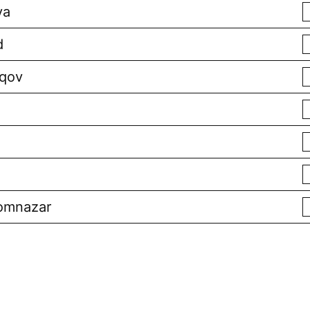
va
d
qov
omnazar