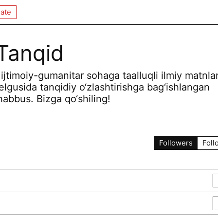
ate
 Tanqid
ijtimoiy-gumanitar sohaga taalluqli ilmiy matnla
elgusida tanqidiy o‘zlashtirishga bag‘ishlangan
habbus. Bizga qo‘shiling!
Followers
Foll