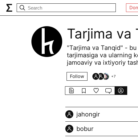
Don
Tarjima va
"Tarjima va Tanqid" - bu 
tarjimasiga va ularning k
jamoaviy va ixtiyoriy tas
Follow
+
7
jahongir
bobur