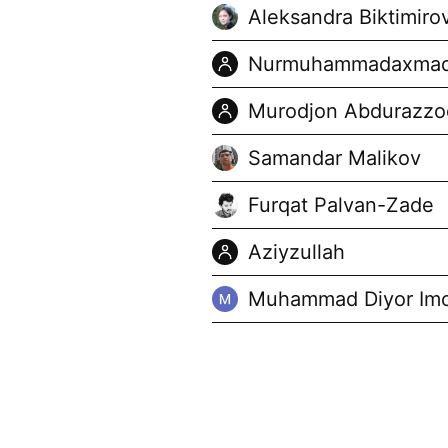
Aleksandra Biktimiro
Nurmuhammadaxma
Murodjon Abdurazzo
Samandar Malikov
Furqat Palvan-Zade
Aziyzullah
Muhammad Diyor Im