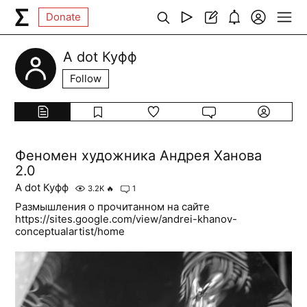
Donate
А dot Куфф
Follow
Феномен художника Андрея Ханова
2.0
А dot Куфф
3.2K
🔥
1
Размышления о прочитанном на сайте
https://sites.google.com/view/andrei-khanov-
conceptualartist/home