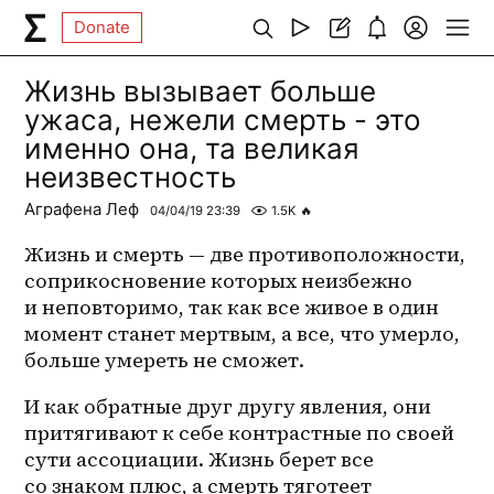
Donate
Жизнь вызывает больше
ужаса, нежели смерть - это
именно она, та великая
неизвестность
Аграфена Леф
04/04/19 23:39
1.5K
🔥
Жизнь и смерть — две противоположности, 
соприкосновение которых неизбежно 
и неповторимо, так как все живое в один 
момент станет мертвым, а все, что умерло, 
больше умереть не сможет. 
И как обратные друг другу явления, они 
притягивают к себе контрастные по своей 
сути ассоциации. Жизнь берет все 
со знаком плюс, а смерть тяготеет 