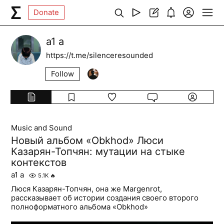
Donate
а1 a
https://t.me/silenceresounded
Follow
Music and Sound
Новый альбом «Obkhod» Люси
Казарян-Топчян: мутации на стыке
контекстов
а1 a
5.1K
🔥
Люся Казарян-Топчян, она же Margenrot,
рассказывает об истории создания своего второго
полноформатного альбома «Obkhod»