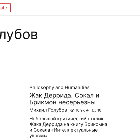
ate
лубов
Philosophy and Humanities
Жак Деррида. Сокал и
Брикмон несерьезны
Михаил Голубов
10.9K
🔥
10
Небольшой критический отклик
Жака Деррида на книгу Брикомна
и Сокала «Интеллектуальные
уловки»