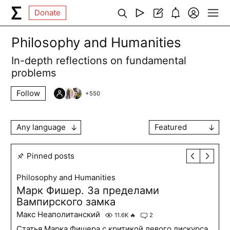
Donate
Philosophy and Humanities
In-depth reflections on fundamental
problems
Follow
+
550
Any language
Featured
Pinned posts
Philosophy and Humanities
Марк Фишер. За пределами
Вампирского замка
Макс Неаполитанский
11.6K
🔥
2
Статья Марка Фишера с критикой левого дискурса