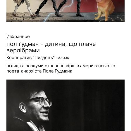
Избранное
пол ґудман - дитина, що плаче
верлібрами
Кооператив "Пиздець"
336
огляд та роздуми стосовно віршів американського
поета-анархіста Пола Ґудмана