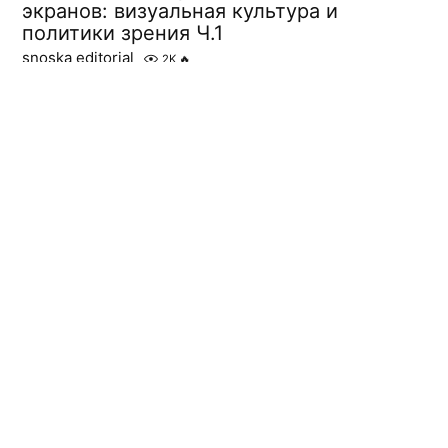
экранов: визуальная культура и
политики зрения Ч.1
snoska editorial
2K
🔥
О способности ориентироваться в режимах
визуального опыта и предыстории дисциплины visual
studies
На завтра
Альберто Тоскано. Открытая тайна
реальной абстракции