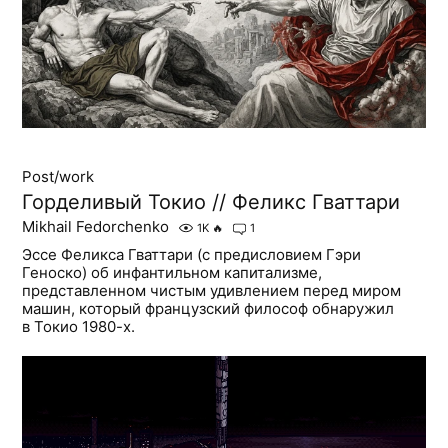
Post/work
Горделивый Токио // Феликс Гваттари
Mikhail Fedorchenko
1K
🔥
1
Эссе Феликса Гваттари (с предисловием Гэри
Геноско) об инфантильном капитализме,
представленном чистым удивлением перед миром
машин, который французский философ обнаружил
в Токио 1980-х.