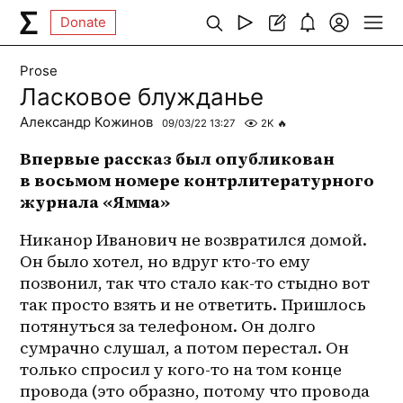
Donate
Prose
Ласковое блужданье
Александр Кожинов
09/03/22 13:27
2K
🔥
Впервые рассказ был опубликован 
в восьмом номере контрлитературного 
журнала «Ямма»
Никанор Иванович не возвратился домой. 
Он было хотел, но вдруг кто-то ему 
позвонил, так что стало как-то стыдно вот 
так просто взять и не ответить. Пришлось 
потянуться за телефоном. Он долго 
сумрачно слушал, а потом перестал. Он 
только спросил у 
кого-то
 на том конце 
провода (это образно, потому что провода 