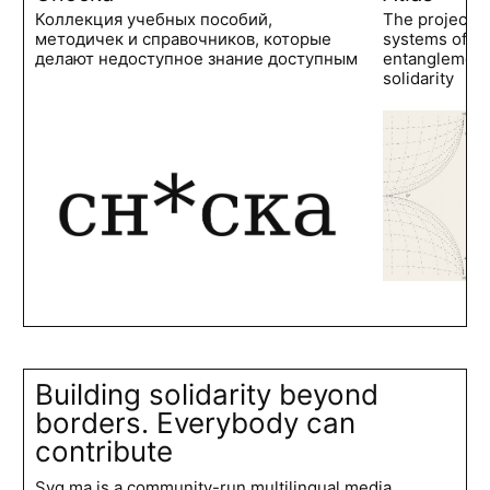
Коллекция учебных пособий,
The project 
методичек и справочников, которые
systems of po
делают недоступное знание доступным
entanglements
solidarity
Building solidarity beyond
borders. Everybody can
contribute
Syg.ma is a community-run multilingual media