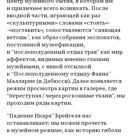
центр музейного бытия, в котором им 
и приличнее всего возникать. После 
вводной части, играющей как раз 
«скульптурными» словами «стоять»-
-«поставить», сопоставляются “сияющая 
ветошь”, как образ собрания экспонатов, 
постоянной музеефикации, 
и “послеполуденный отдых трав” как мир 
аффектов, видимых именно глазами 
музейными, с явной отсылкой 
к “Послеполуденному отдыху Фавна” 
Малларме (и Дебюсси). Далее появляется 
режим просмотра картин в галерее, где 
“переступая / через роскошные ткани”, мы 
проходим ряды картин. 
“Падение Икара” Брейгеля нас 
останавливает: мы можем прочесть 
в музейном режиме, как историю гибели 