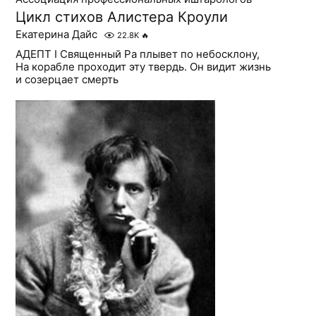
Цикл стихов Алистера Кроули
Екатерина Дайс
22.8K
🔥
АДЕПТ I Священный Ра плывет по небосклону,
На корабле проходит эту твердь. Он видит жизнь
и созерцает смерть