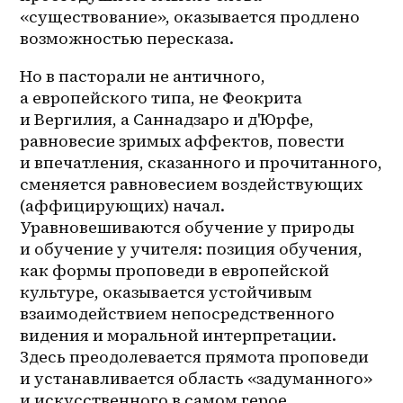
«существование», оказывается продлено 
возможностью пересказа. 
Но в пасторали не античного, 
а европейского типа, не Феокрита 
и Вергилия, а Саннадзаро и д'Юрфе, 
равновесие зримых аффектов, повести 
и впечатления, сказанного и прочитанного, 
сменяется равновесием воздействующих 
(аффицирующих) начал. 
Уравновешиваются обучение у природы 
и обучение у учителя: позиция обучения, 
как формы проповеди в европейской 
культуре, оказывается устойчивым 
взаимодействием непосредственного 
видения и моральной интерпретации. 
Здесь преодолевается прямота проповеди 
и устанавливается область «задуманного» 
и искусственного в самом герое. 