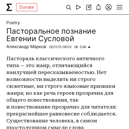
Donate
Poetry
Пасторальное познание
Евгении Сусловой
Александр Марков
26/11/15 08:03
3.6K
🔥
Пастораль классического античного 
типа — это жанр, отличающийся 
наилучшей пересказываемостью. Нет 
возможности выделить ни строго 
сюжетные, ни строго языковые признаки 
жанра; но как речь героев прозрачна для 
общего повествования, так 
и повествование прозрачно для читателя: 
прекраснейшее равновесие соблюдается. 
Существование человека, в самом 
простодушном смысле слова 