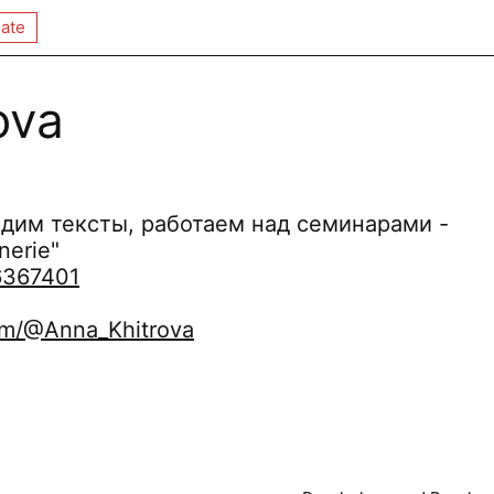
ate
ova
дим тексты, работаем над семинарами -
nerie"
16367401
om/@Anna_Khitrova