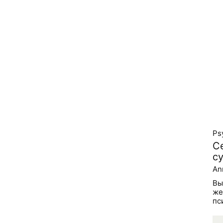
Ps
С
с
An
Вы
же
пс