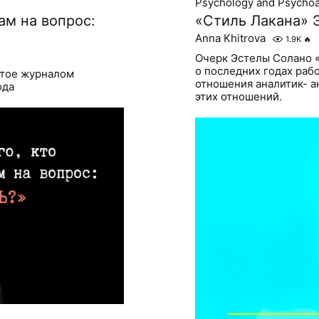
Psychology and Psychoa
ам на вопрос:
«Стиль Лакана» 
Anna Khitrova
1.9K
🔥
Очерк Эстелы Солано «
о последних годах раб
ятое журналом
отношения аналитик- а
ода
этих отношений.