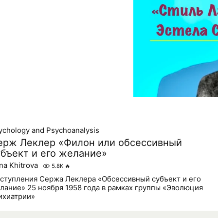
ychology and Psychoanalysis
ерж Леклер «Филон или обсессивный
убъект и его желание»
na Khitrova
5.8K
🔥
ступления Сержа Леклера «Обсессивный субъект и его
лание» 25 ноября 1958 года в рамках группы «Эволюция
ихиатрии»