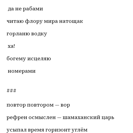
 да не рабами
читаю флору мира натощак
горланю водку 
 ха!
богему исцеляю 
 номерами
###
повтор повтором — вор
рефрен осмыслен — шамаханский царь
усыпал время горизонт углём