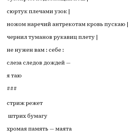
сюртук плечами узок |
ножом наречий антрекотам кровь пускаю |
чернил туманов рукавиц плету |
не нужен вам : себе :
слеза следов дождей — 
я таю
###
стриж режет 
 штрих бумагу
хромая память — маята 