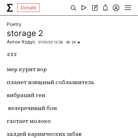
Donate
Poetry
storage 2
Антон Ходус
07/01/20 12:38
2K
🔥
###
мер курит вор 
планет изящный соблазнитель 
вибраций ген 
 велеречивый бон
глотает молоко 
халдей кармических забав