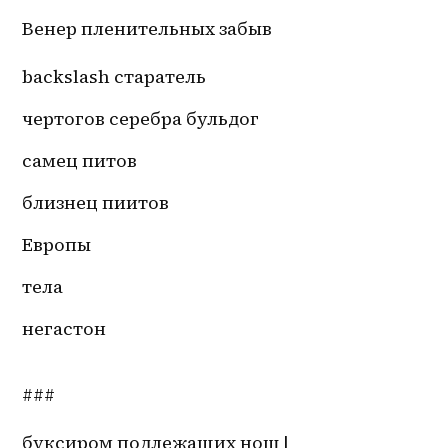
Венер пленительных забыв
backslash старатель 
чертогов серебра бульдог
самец питов
близнец пиитов
Европы 
тела 
негастон
###
буксиром подлежащих нош |