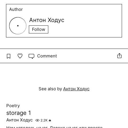
Author
Антон Ходус
Follow
Comment
See also by
Антон Ходус
Poetry
storage 1
Антон Ходус
2.2K
🔥
Нам хотелось на юг. Далеко на юг или просто