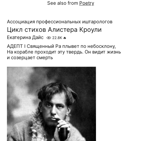
See also from
Poetry
Ассоциация профессиональных иштарологов
Цикл стихов Алистера Кроули
Екатерина Дайс
22.8K
🔥
АДЕПТ I Священный Ра плывет по небосклону,
На корабле проходит эту твердь. Он видит жизнь
и созерцает смерть