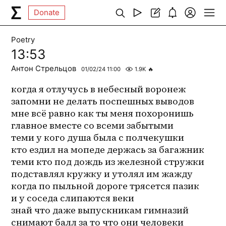
Donate
Poetry
13:53
Антон Стрельцов
01/02/24 11:00
1.9K
🔥
когда я отлучусь в небесный воронеж
запомни не делать поспешных выводов
мне всё равно как ты меня похоронишь
главное вместе со всеми забытыми
теми у кого душа была с полчекушки
кто ездил на мопеде держась за багажник
теми кто под дождь из железной стружки
подставлял кружку и утолял им жажду
когда по пыльной дороге трясется пазик
и у соседа слипаются веки
знай что даже выпускникам гимназий
снимают балл за то что они человеки