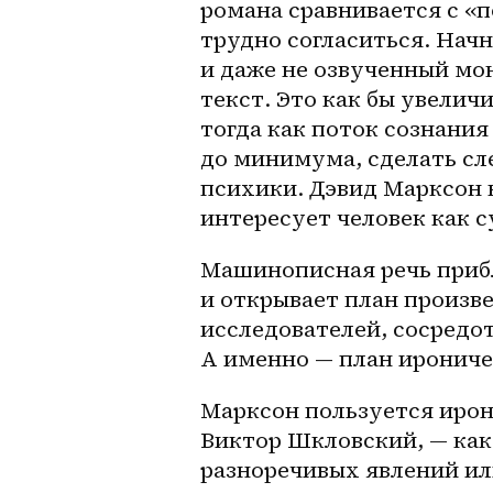
романа сравнивается с «п
трудно согласиться. Начне
и даже не озвученный мон
текст. Это как бы увелич
тогда как поток сознания
до минимума, сделать сл
психики. Дэвид Марксон н
интересует человек как с
Машинописная речь прибл
и открывает план произве
исследователей, сосредо
А именно — план ирониче
Марксон пользуется ирони
Виктор Шкловский, — как
разноречивых явлений ил