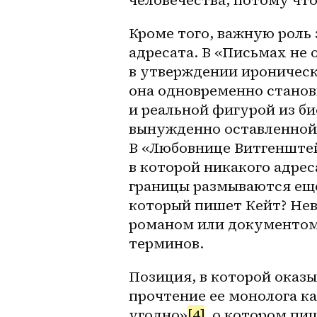
Кроме того, важную роль 
адресата. В «Письмах не 
в утверждении ироническ
она одновременно станови
и реальной фигурой из б
вынужденно оставленной 
В «Любовнице Витгенштей
в которой никакого адрес
границы размываются еще 
который пишет Кейт? Нев
романом или документом.
терминов.
Позиция, в которой оказы
прочтение ее монолога ка
угодно»
[4]
, о котором пи