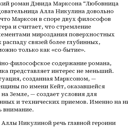
кий роман Дэвида Марксона “Любовница 
довательница Алла Никулина довольно 
 что Марксон в споре двух философов 
ера и считает, что стремление 
лементами мироздания поверхностных 
 распаду связей более глубинных, 
ожно только как «со-бытие».
йно-философское содержание романа, 
ика представляет интерес не меньший. 
уация, созданная Марксоном, — 
щины по имени Кейт, оказавшейся 
а Земле, — создает условия для 
ных и технических приемов. Именно на ни
ь внимание.
 Аллы Никулиной речь главной героини 