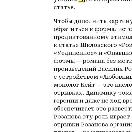
статье.
Чтобы дополнить картину
обратиться к формалистск
продиктованному этимоло
к статье Шкловского «Роз
«Уединенное» и «Опавшие
формы — романа без моти
произведений Василия Ро
с устройством «Любовниц
монолог Кейт — это насло
отрывках. Динамику рома
героини и даже не ход вре
обеспечивает это разверт
Розанова эту роль играет
отрывки Розанова органи