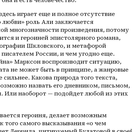
здесь играет еще и полное отсутствие 
о любви» роль Али заключается 
ой многозначности произведения, потому 
тся и героиней эпистолярного романа, 
иографии Шкловского, и метафорой 
писателем России, и чем угодно еще. 
на» Марксон воспроизводит ситуацию, 
ата не может быть в принципе, а жанровые 
сильнее. Какова природа того текста, 
озможно назвать его дневником, письмом, 
 Или наоборот — подойдет любой из этих 
вается героиня, делает возможным 
к того самого высказывания «о чем 
шет Деррида, цитируемый Булатовой в своей