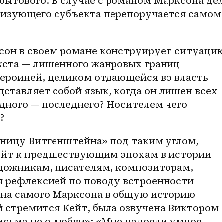
бытового. В случае с романом Марксона дел
анизующего субъекта перепоручается самому
сон в своем романе конструирует ситуацию
кста — лишенного жанровых границ 
героиней, целиком отдающейся во власть 
дставляет собой язык, когда он лишен всех 
дного — последнего? Носителем чего 
?
вницу Витгенштейна» под таким углом, 
йт к предшествующим эпохам в истории 
дожникам, писателям, композиторам, 
 рефлексией по поводу встроенности 
ана самого Марксона в общую историю 
й стремится Кейт, была озвучена Виктором 
сьма не о любви»: «Мне надоели умное 