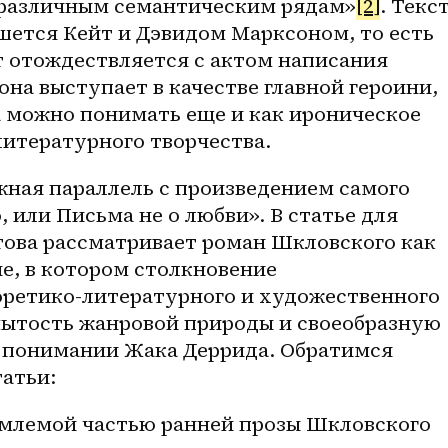
х различным семантическим рядам»
[2]
. Текст
ется Кейт и Дэвидом Марксоном, то есть 
 отождествляется с актом написания 
она выступает в качестве главной героини, 
 можно понимать еще и как ироническое 
литературного творчества.
ная параллель с произведением самого 
 или Письма не о любви». В статье для 
ова рассматривает роман Шкловского как 
, в котором столкновение 
оретико-литературного и художественного 
ытость жанровой природы и своеобразную 
 понимании Жака Деррида. Обратимся 
татьи:
млемой частью ранней прозы Шкловского 