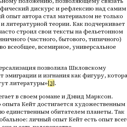
ьному положению, позволяющему связать 
фический дискурс и рефлексию над самим 
й опыт автора стал материалом не только 
 и литературной теории. Как подчеркивает 
часто строил свои тексты на фельетонном 
ничного (частного, бытового, типичного) 
во всеобщее, всемирное, универсальное 
ерсализация позволила Шкловскому 
 эмиграции и изгнания как фигуру, котора
тут литературы»
[3]
.
ает в своем романе и Дэвид Марксон. 
 опыта Кейт достигается художественным 
ю единственным обитателем планеты. Так 
обальное: личный опыт Кейт есть опыт всего
 она и есть человечество.