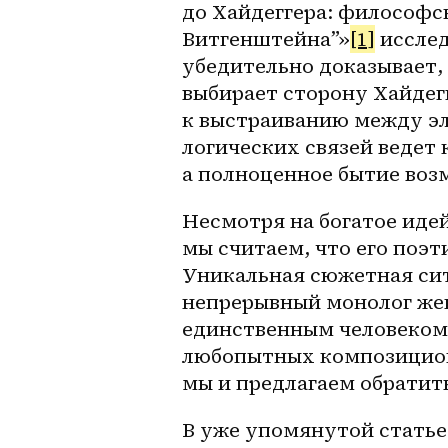
до Хайдеггера: философс
Витгенштейна”»
[1]
 иссле
убедительно доказывает,
выбирает сторону Хайдегг
к выстраиванию между э
логических связей ведет к
а полноценное бытие возм
Несмотря на богатое иде
мы считаем, что его поэт
Уникальная сюжетная сит
непрерывный монолог жен
единственным человеком н
любопытных композицион
мы и предлагаем обратит
В уже упомянутой статье