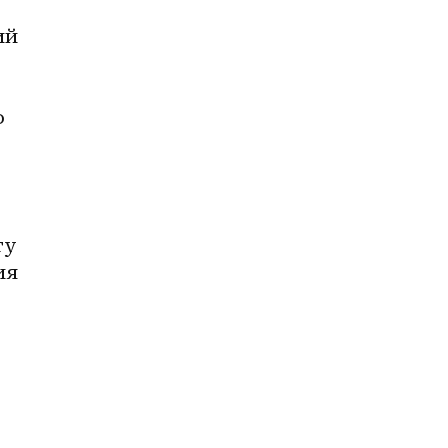
й 
 
у 
я 