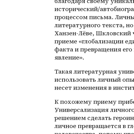
благодаря своему уникал
исторический/автобиогра
процессом письма. Личны
литературного текста, но
Ханзен-Лёве, Шкловский 
приеме «глобализации еди
факта и превращения его 
явление».
Такая литературная унив
использовать личный опыт
несет изменения в инсти
К похожему приему прибег
Универсализация личного
решением сделать героин
личное превращается в гл
человечества, потому что