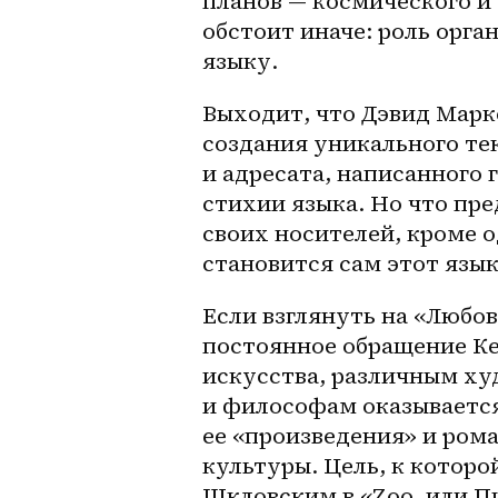
планов — космического и 
обстоит иначе: роль орг
языку.
Выходит, что Дэвид Марк
создания уникального те
и адресата, написанного 
стихии языка. Но что пре
своих носителей, кроме о
становится сам этот язык
Если взглянуть на «Любо
постоянное обращение Ке
искусства, различным ху
и философам оказывается
ее «произведения» и ром
культуры. Цель, к которо
Шкловским в «Zoo, или Пи