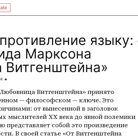
ate
противление языку: 
ида Марксона
 Витгенштейна»
5K
🔥
«Любовница Витгенштейна» принято 
енном — философском — ключе. Это 
ичинами: от вынесенной в заголовок 
ых мыслителей XX века до явной полемики 
ю представляет собой это произведение 
сти. В своей статье «От Витгенштейна 