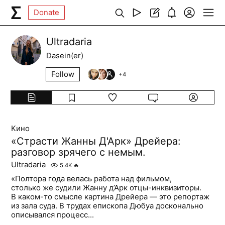
Donate
Ultradaria
Dasein(er)
Follow
+
4
Кино
«Страсти Жанны Д'Арк» Дрейера:
разговор зрячего с немым.
Ultradaria
5.4K
🔥
«Полтора года велась работа над фильмом,
столько же судили Жанну д’Арк отцы-инквизиторы.
В каком-то смысле картина Дрейера — это репортаж
из зала суда. В трудах епископа Дюбуа досконально
описывался процесс...