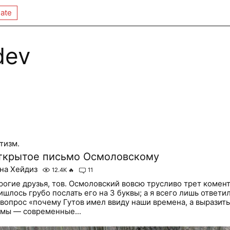
ate
dev
тизм.
ткрытое письмо Осмоловскому
на Хейдиз
12.4K
🔥
11
рогие друзья, тов. Осмоловский вовсю трусливо трет комен
ишлось грубо послать его на 3 буквы; а я всего лишь ответи
 вопрос «почему Гутов имел ввиду наши времена, а выразить
 мы — современные...