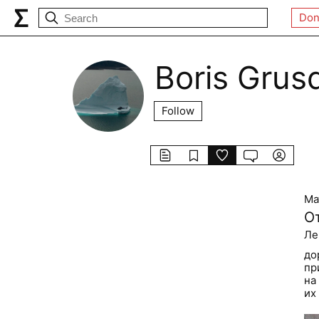
Don
Boris Grus
Follow
Ма
О
Ле
до
пр
на
их