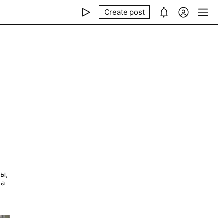
Create post
ты,
ла