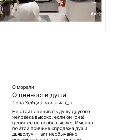
О морали
О ценности души
Лена Хейдиз
4.3K
🔥
1
Не стоит оценивать душу другого
человека высоко, если он (она)
ценит ее не особо высоко. Именно
по этой причине «продажа души
дьяволу» — акт необычайно
редкий — у черта нет мелочи