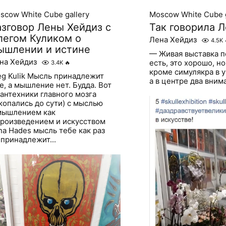
scow White Cube gallery
Moscow White Cube g
азговор Лены Хейдиз с
Так говорила Л
легом Куликом о
Лена Хейдиз
4.5K
ышлении и истине
— Живая выставка п
на Хейдиз
есть, это хорошо, н
3.4K
🔥
кроме симулякра в у
eg Kulik Мысль принадлежит
а в центре два внима
е, а мышление нет. Будда. Вот
сантехники главного мозга
копались до сути) с мыслью
мышлением как
произведением и искусством
na Hades мысль тебе как раз
 принадлежит...