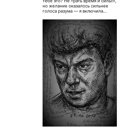
тебе это? Не трать время и силы!»,
но желание оказалось сильнее
голоса разума — я включила...