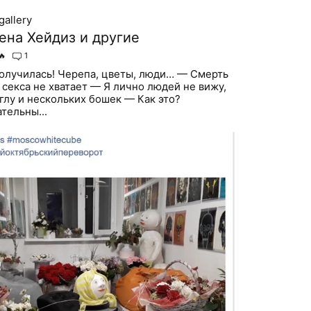
allery
ена Хейдиз и другие
🔥
1
олучилась! Черепа, цветы, люди… — Смерть
о секса не хватает — Я лично людей не вижу,
глу и нескольких бошек — Как это?
тельны...