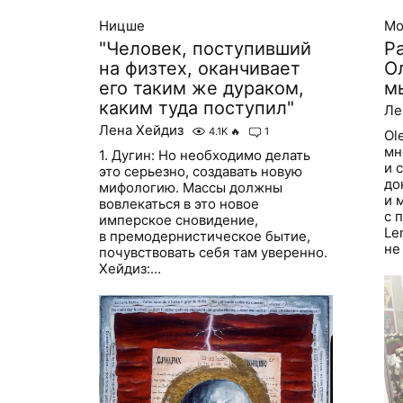
Ницше
Mo
"Человек, поступивший
Р
на физтех, оканчивает
О
его таким же дураком,
м
каким туда поступил"
Ле
Лена Хейдиз
4.1K
🔥
1
Ol
мн
1. Дугин: Но необходимо делать
и 
это серьезно, создавать новую
до
мифологию. Массы должны
и 
вовлекаться в это новое
с 
имперское сновидение,
Le
в премодернистическое бытие,
не
почувствовать себя там уверенно.
Хейдиз:...