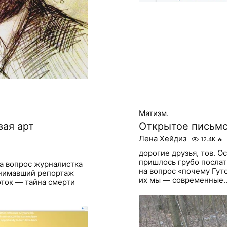
Матизм.
вая арт
Открытое письм
Лена Хейдиз
12.4K
🔥
дорогие друзья, тов. 
пришлось грубо послать
ла вопрос журналистка
на вопрос «почему Гут
снимавший репортаж
их мы — современные..
оток — тайна смерти