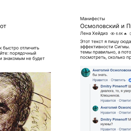
Манифесты
 от
Осмоловский и 
Лена Хейдиз
6.6K
🔥
Этот текст я пишу сюд
эффективности Сигмы. 
к быстро отличить
темы правильно, а пото
айте: порядочный
посмотреть, сколько пр
и знакомым не будет