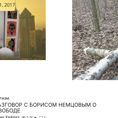
тизм.
АЗГОВОР С БОРИСОМ НЕМЦОВЫМ О
ВОБОДЕ
на Хейдиз
5.2K
🔥
2