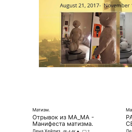
Матизм.
Ма
Отрывок из МА_МА -
Р
Манифеста матизма.
С
Лена Хейдиз
Ле
4.4K
🔥
2