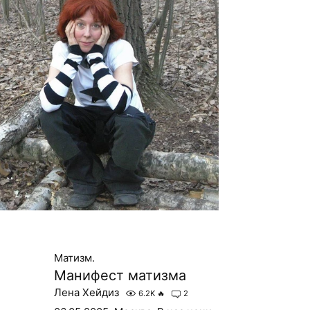
Матизм.
Манифест матизма
Лена Хейдиз
6.2K
🔥
2