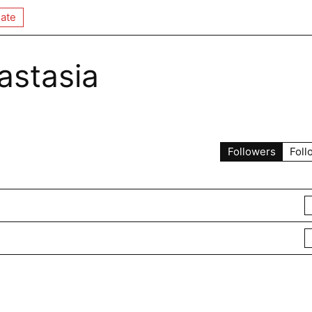
ate
astasia
Followers
Foll