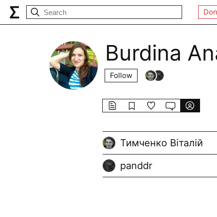
Don
Burdina An
Follow
Тимченко Віталій
panddr