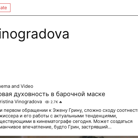
ate
Vinogradova
nema and Video
овая духовность в барочной маске
ristina Vinogradova
2.7K
🔥
и первом обращении к Эжену Грину, сложно сходу соотнест
жиссера и его работы с актуальными тенденциями,
ществующими в кинематографе сегодня. Может создаться
манчивое впечатление, будто Грин, застрявший...