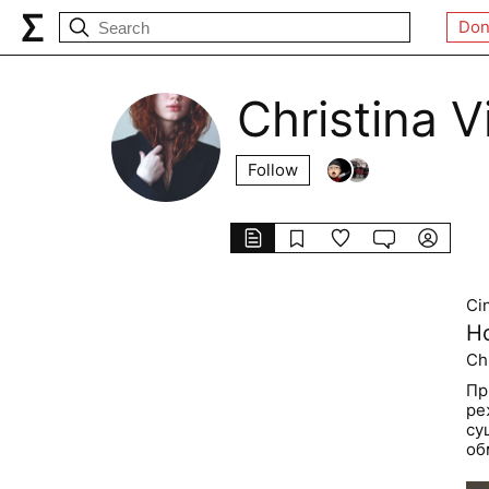
Don
Christina 
Follow
Ci
Н
Ch
Пр
ре
су
об