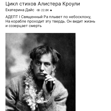
Цикл стихов Алистера Кроули
Екатерина Дайс
22.8K
🔥
АДЕПТ I Священный Ра плывет по небосклону,
На корабле проходит эту твердь. Он видит жизнь
и созерцает смерть