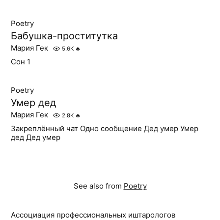
Poetry
Бабушка-проститутка
Мария Гек
5.6K
🔥
Сон 1
Poetry
Умер дед
Мария Гек
2.8K
🔥
Закреплённый чат Одно сообщение Дед умер Умер
дед Дед умер
See also from
Poetry
Ассоциация профессиональных иштарологов