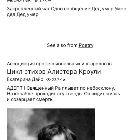
2.7K
🔥
Закреплённый чат Одно сообщение Дед умер Умер
дед Дед умер
See also from
Poetry
Ассоциация профессиональных иштарологов
Цикл стихов Алистера Кроули
Екатерина Дайс
22.7K
🔥
АДЕПТ I Священный Ра плывет по небосклону,
На корабле проходит эту твердь. Он видит жизнь
и созерцает смерть