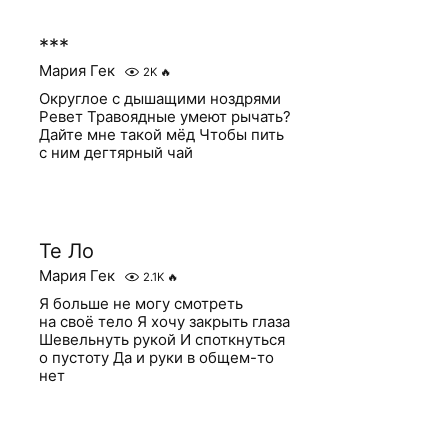
***
Мария Гек
2K
🔥
Округлое с дышащими ноздрями
Ревет Травоядные умеют рычать?
Дайте мне такой мёд Чтобы пить
с ним дегтярный чай
Те Ло
Мария Гек
2.1K
🔥
Я больше не могу смотреть
на своё тело Я хочу закрыть глаза
Шевельнуть рукой И споткнуться
о пустоту Да и руки в общем-то
нет