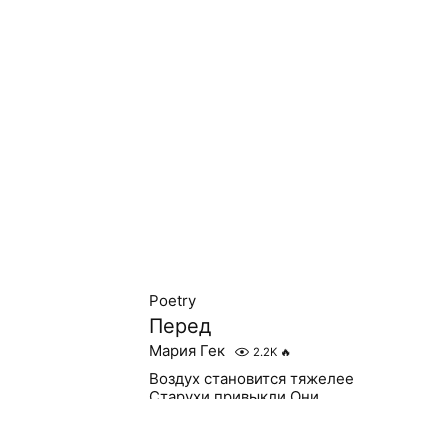
Poetry
Перед
Мария Гек
2.2K
🔥
Воздух становится тяжелее
Старухи привыкли Они
расправляют плечи Старухи
на деле Атланты Кто знает, какие