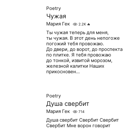
Poetry
Чужая
Мария Гек
2.2K
🔥
Ты чужая теперь для меня,
ты чужая. В этот день непогоже
погожий тебя провожаю.
До двери, до ворот, до проспекта
по плитке. Я тебя провожаю
до тонкой, извитой морозом,
железной калитки Наших
прикосновен...
Poetry
Душа свербит
Мария Гек
714
Душа свербит Свербит Свербит
Свербит Мне ворон говорит