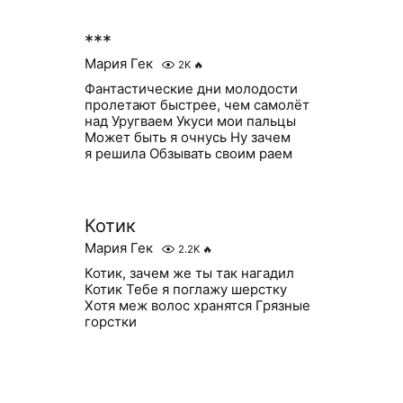
***
Мария Гек
2K
🔥
Фантастические дни молодости
пролетают быстрее, чем самолёт
над Уругваем Укуси мои пальцы
Может быть я очнусь Ну зачем
я решила Обзывать своим раем
Котик
Мария Гек
2.2K
🔥
Котик, зачем же ты так нагадил
Котик Тебе я поглажу шерстку
Хотя меж волос хранятся Грязные
горстки