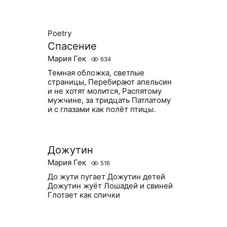
Poetry
Спасение
Мария Гек
634
Темная обложка, светлые
страницы, Перебирают апельсин
и не хотят молится, Распятому
мужчине, за тридцать Патлатому
и с глазами как полёт птицы.
Дожутин
Мария Гек
516
До жути пугает Дожутин детей
Дожутин жуёт Лошадей и свиней
Глотает как спички