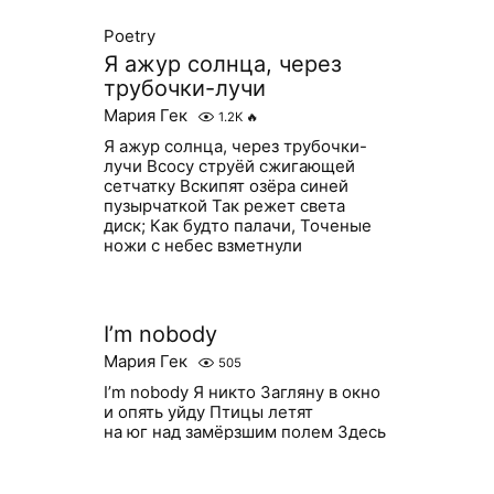
Poetry
Я ажур солнца, через
трубочки-лучи
Мария Гек
1.2K
🔥
Я ажур солнца, через трубочки-
лучи Всосу струёй сжигающей
сетчатку Вскипят озёра синей
пузырчаткой Так режет света
диск; Как будто палачи, Точеные
ножи с небес взметнули
I’m nobody
Мария Гек
505
I’m nobody Я никто Загляну в окно
и опять уйду Птицы летят
на юг над замёрзшим полем Здесь
я, пожалуй сойду