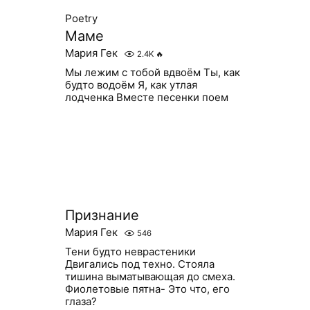
Poetry
Маме
Мария Гек
2.4K
🔥
Мы лежим с тобой вдвоём Ты, как
будто водоём Я, как утлая
лодченка Вместе песенки поем
Признание
Мария Гек
546
Тени будто неврастеники
Двигались под техно. Стояла
тишина выматывающая до смеха.
Фиолетовые пятна- Это что, его
глаза?