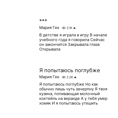
***
Мария Гек
2.1K
🔥
В детстве я играла в игру В начале
учебного года я говорила Сейчас
он закончится Закрывала глаза
Открывала
Я попытаюсь поглубже
Мария Гек
2.2K
🔥
Я попытаюсь поглубже Но как
обычно лишь чуть зачерпну Я твоя
кузина, попивающая молочный
коктейль на веранде А у тебя умер
хомяк И я попытаюсь утешить