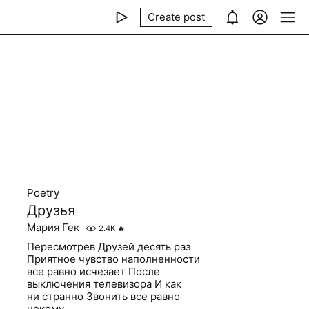
Create post
Poetry
Друзья
Мария Гек
2.4K
🔥
Пересмотрев Друзей десять раз
Приятное чувство наполненности
все равно исчезает После
выключения телевизора И как
ни странно Звонить все равно
некому