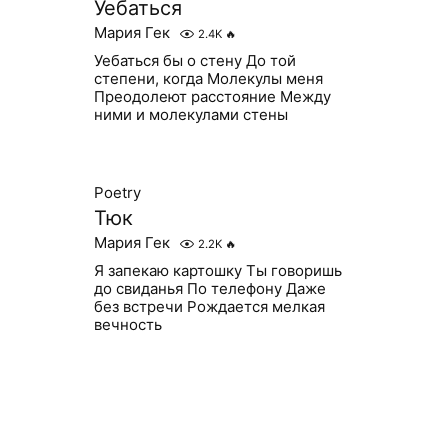
Уебаться
Мария Гек
2.4K
🔥
Уебаться бы о стену До той
степени, когда Молекулы меня
Преодолеют расстояние Между
ними и молекулами стены
Poetry
Тюк
Мария Гек
2.2K
🔥
Я запекаю картошку Ты говоришь
до свиданья По телефону Даже
без встречи Рождается мелкая
вечность