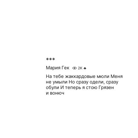
***
Мария Гек
2K
🔥
На тебе жаккардовые мюли Меня
не умыли Но сразу одели, сразу
обули И теперь я стою Грязен
и вонюч