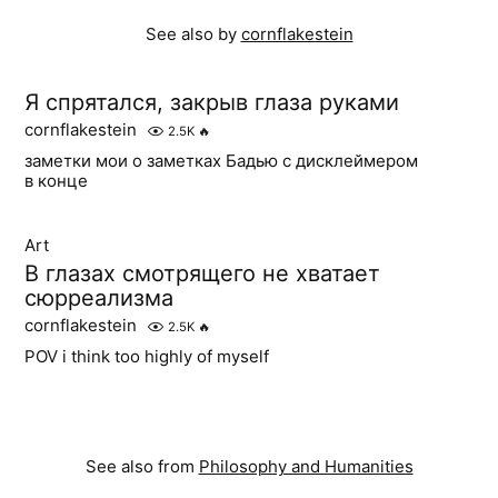
See also by
cornflakestein
Я спрятался, закрыв глаза руками
cornflakestein
2.5K
🔥
заметки мои о заметках Бадью с дисклеймером
в конце
Art
В глазах смотрящего не хватает
сюрреализма
cornflakestein
2.5K
🔥
POV i think too highly of myself
See also from
Philosophy and Humanities