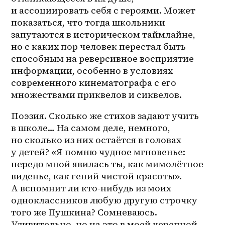
и ассоциировать себя с героями. Может 
показаться, что тогда школьники 
запутаются в историческом таймлайне, 
но с каких пор человек перестал быть 
способным на реверсивное восприятие 
информации, особенно в условиях 
современного кинематографа с его 
множествами приквелов и сиквелов.
Поэзия. Сколько же стихов задают учить 
в школе… На самом деле, немного, 
но сколько из них остаётся в головах 
у детей? «Я помню чудное мгновенье: 
передо мной явилась ты, как мимолётное 
виденье, как гений чистой красоты». 
А вспомнит ли кто-нибудь из моих 
одноклассников любую другую строчку 
того же Пушкина? Сомневаюсь. 
Удивительно, но на это в моей черепной 