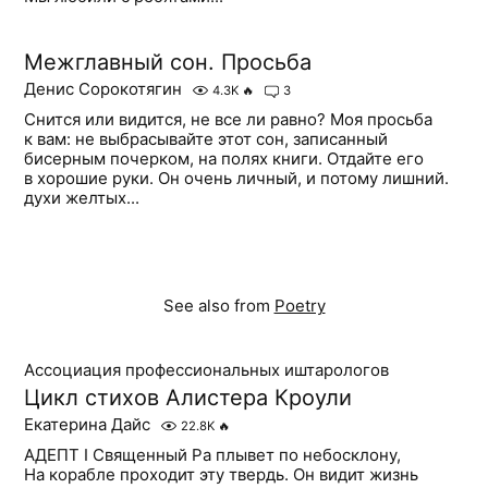
Межглавный сон. Просьба
Денис Сорокотягин
4.3K
🔥
3
Снится или видится, не все ли равно? Моя просьба
к вам: не выбрасывайте этот сон, записанный
бисерным почерком, на полях книги. Отдайте его
в хорошие руки. Он очень личный, и потому лишний.
духи желтых...
See also from
Poetry
Ассоциация профессиональных иштарологов
Цикл стихов Алистера Кроули
Екатерина Дайс
22.8K
🔥
АДЕПТ I Священный Ра плывет по небосклону,
На корабле проходит эту твердь. Он видит жизнь