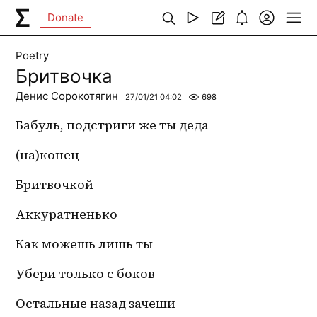
Donate
Poetry
Бритвочка
Денис Сорокотягин
27/01/21 04:02
698
Бабуль, подстриги же ты деда
(на)конец 
Бритвочкой
Аккуратненько 
Как можешь лишь ты 
Убери только с боков
Остальные назад зачеши 