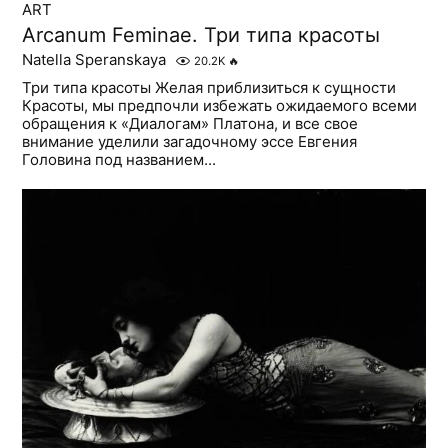
ART
Arcanum Feminae. Три типа красоты
Natella Speranskaya
20.2K
🔥
Три типа красоты Желая приблизиться к сущности
Красоты, мы предпочли избежать ожидаемого всеми
обращения к «Диалогам» Платона, и все свое
внимание уделили загадочному эссе Евгения
Головина под названием...