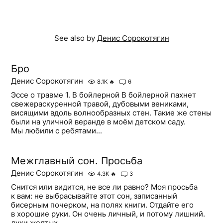
See also by
Денис Сорокотягин
Бро
Денис Сорокотягин
8.1K
🔥
6
Эссе о травме 1. В бойлерной В бойлерной пахнет
свежераскуренной травой, дубовыми вениками,
висящими вдоль волнообразных стен. Такие же стены
были на уличной веранде в моём детском саду.
Мы любили с ребятами...
Межглавный сон. Просьба
Денис Сорокотягин
4.3K
🔥
3
Снится или видится, не все ли равно? Моя просьба
к вам: не выбрасывайте этот сон, записанный
бисерным почерком, на полях книги. Отдайте его
в хорошие руки. Он очень личный, и потому лишний.
духи желтых...