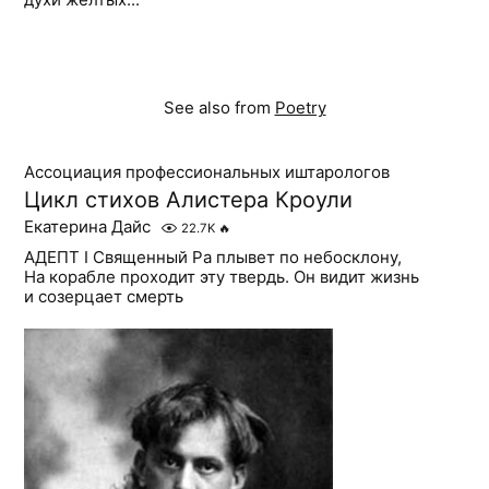
See also from
Poetry
Ассоциация профессиональных иштарологов
Цикл стихов Алистера Кроули
Екатерина Дайс
22.7K
🔥
АДЕПТ I Священный Ра плывет по небосклону,
На корабле проходит эту твердь. Он видит жизнь
и созерцает смерть