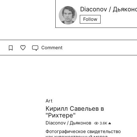
Diaconov / Дьякон
Follow
Comment
Art
Кирилл Савельев в
"Рихтере"
Diaconov / Дьяконов
3.6K
🔥
Фотографическое свидетельство
как художественный метод