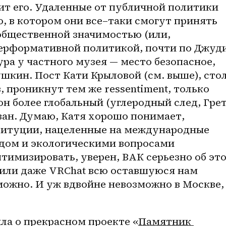
ит его. Удаленные от публичной политики 
, в котором они 
все–таки
 смогут принять 
общественной значимостью (или, 
ерформативной политикой, почти по Джуди
ура у частного музея — место безопасное, 
шкин. Пост Кати Крыловой (см. выше), стол
 проникнут тем же ressentiment, только 
он более глобальный (углеродный след, Грета
ан. Думаю, Катя хорошо понимает, 
итуции, нацеленные на международные 
едом и экологическими вопросами 
имизировать, уверен, ВАК серьезно об это
 или даже VRChat всю оставшуюся нам 
ожно. И уж вдвойне невозможно в Москве, 
ла о прекрасном проекте «
Памятник 