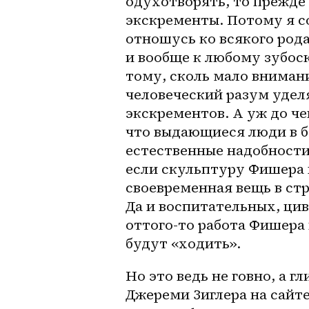
одухотворять, то прежде
экскременты. Потому я с
отношусь ко всякого род
и вообще к любому зубоск
тому, сколь мало вниман
человеческий разум удел
экскрементов. А уж до чег
что выдающиеся люди в б
естественные надобности 
если скульптуру Фишера в
своевременная вещь в стр
Да и воспитательных, ци
оттого-то работа Фишера 
будут «ходить». 
Но это ведь не говно, а г
Джереми Зиглера на сайте