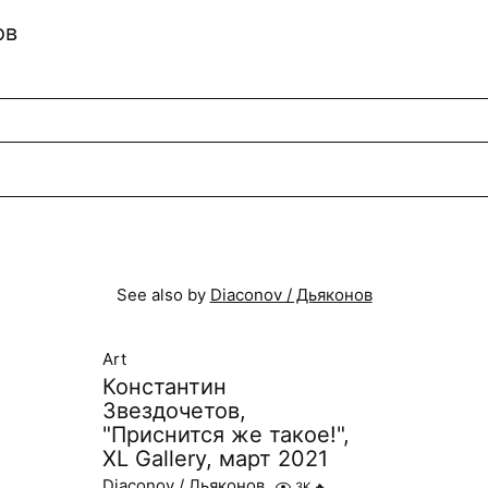
ов
See also by
Diaconov / Дьяконов
Art
Константин
Звездочетов,
"Приснится же такое!",
XL Gallery, март 2021
Diaconov / Дьяконов
3K
🔥