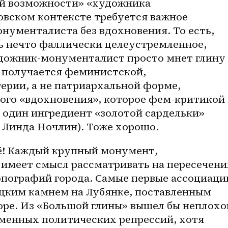
й возможности» «художника 
овском контексте требуется важное 
ументалиста без вдохновения. То есть, 
ь нечто фаллически целеустремленное, 
удожник-монументалист просто мнет глину 
ь получается феминистской, 
ерии, а не патриархальной форме, 
ого «вдохновения», которое фем-критикой 
 один ингредиент «золотой сардельки» 
 Линда Ночлин). Тоже хорошо. 
ё! Каждый крупный монумент, 
 имеет смысл рассматривать на пересечении
пографий города. Самые первые ассоциации
ецким камнем на Лубянке, поставленным 
оре. Из «Большой глины» вышел бы неплохой
енных политических репрессий, хотя 