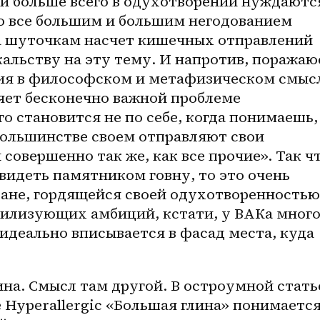
 и больше всего в одухотворении нуждаются
о все большим и большим негодованием 
а шуточкам насчет кишечных отправлений 
альству на эту тему. И напротив, поражаюс
ия в философском и метафизическом смысл
яет бесконечно важной проблеме 
о становится не по себе, когда понимаешь, 
ольшинстве своем отправляют свои 
совершенно так же, как все прочие». Так чт
идеть памятником говну, то это очень 
ане, гордящейся своей одухотворенностью.
вилизующих амбиций, кстати, у ВАКа много,
идеально вписывается в фасад места, куда 
лина. Смысл там другой. В остроумной статье
 Hyperallergic «Большая глина» понимается