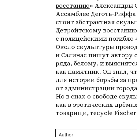
восстанию
» Александры С
Ассамблее Деготь-Риффа (
стоит абстрактная скульп
Детройтскому восстанию 1
с полицейскими погибло 4
Около скульптуры провод
и Салинас пишут автору с
ряда, белому, и выяснятс
как памятник. Он знал, ч
для истории борьбы за пр
от администрации города 
Но в снах о свободе скул
как в эротических дрёмах 
товарищи, recycle Fischer
Author