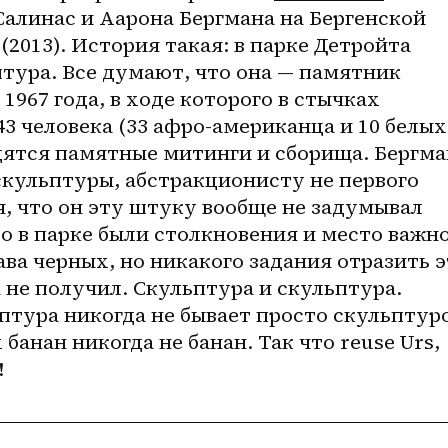
алинас и Аарона Бергмана на Бергенской 
2013). История такая: в парке Детройта 
тура. Все думают, что она — памятник 
967 года, в ходе которого в стычках 
3 человека (33 афро-американца и 10 белых)
ятся памятные митинги и сборища. Бергман
кульптуры, абстракционисту не первого 
я, что он эту штуку вообще не задумывал 
то в парке были столкновения и место важно
ава черных, но никакого задания отразить э
не получил. Скульптура и скульптура. 
ьптура никогда не бывает просто скульптуро
банан никогда не банан. Так что reuse Urs, 
!