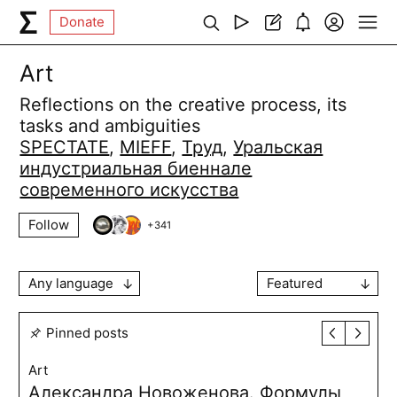
Donate
Art
Reflections on the creative process, its
tasks and ambiguities
SPECTATE
,
MIEFF
,
Труд
,
Уральская
индустриальная биеннале
современного искусства
Follow
+
341
Any language
Featured
Pinned posts
Art
Александра Новоженова. Формулы