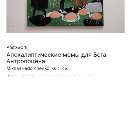
Post/work
Апокалиптические мемы для Бога
Антропоцена
Mikhail Fedorchenko
2.1K
🔥
В этом тексте исследовательница медиа,
киберангелизма и интернета Богна Кониор
прослеживает истоки апокалиптического мышления
внутри интернета и вне его через симбиотически
сосуществующие с нами мемы